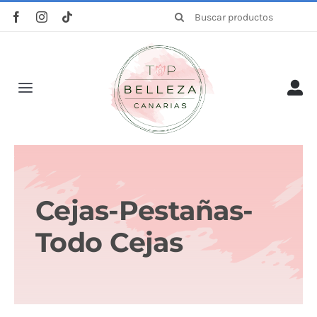
Saltar
Buscar:
al
contenido
Toggle
Navigation
Inicio
La empresa
Cejas-Pestañas-
Tienda
Todo Cejas
Categorías
Profesionales