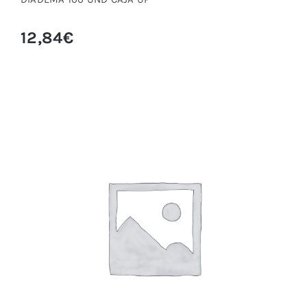
12,84
€
DIADEMA DESECHABLE UND