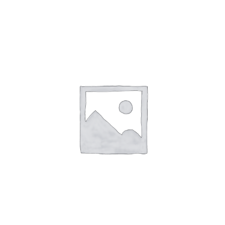
CELULOSA EN BOLSA 700 UNDS BLANCA
DENSA STALEKS WS-700/1