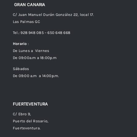
Preguntas frecuentes
GRAN CANARIA
C/ Juan Manuel Durán González 22, local 17.
Las Palmas GC
Envíos
Tel.: 928 948 085 – 650 648 668
Horario
:
Política de Privacidad
De Lunes a Viernes
De 09:00a.m a 18:00p.m
Política de cookies (UE)
Sábados
De 09:00 a.m a 14:00p.m.
FUERTEVENTURA
C/ Ebro 9,
Puerto del Rosario,
Fuerteventura.