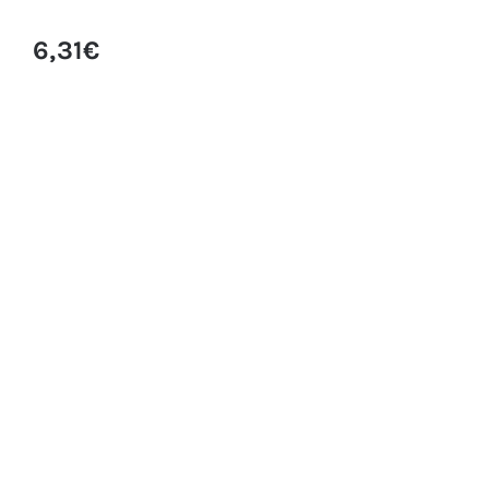
6,31
€
CHAMPU COLOR SHOT 1000ML