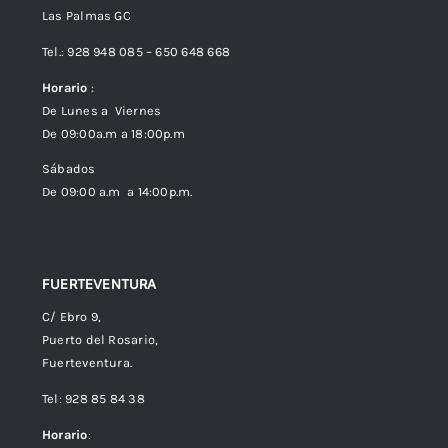
Las Palmas GC
Envíos
Tel.: 928 948 085 – 650 648 668
Horario
:
Política de Privacidad
De Lunes a Viernes
De 09:00a.m a 18:00p.m
Política de cookies (UE)
Sábados
De 09:00 a.m a 14:00p.m.
FUERTEVENTURA
C/ Ebro 9,
Puerto del Rosario,
Fuerteventura.
Tel: 928 85 84 38
Horario
: