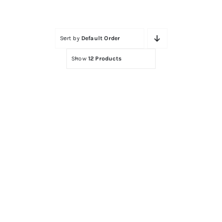
Contactar
Sort by
Default Order
Show
12 Products
CHAMPU ALCALINO 1LITRO SHOT