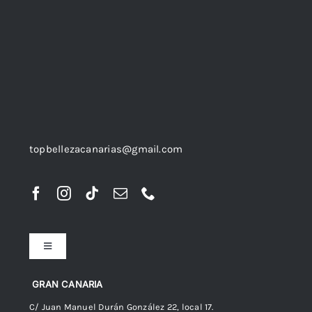
topbellezacanarias@gmail.com
Toggle
Navigation
Preguntas frecuentes
GRAN CANARIA
C/ Juan Manuel Durán González 22, local 17.