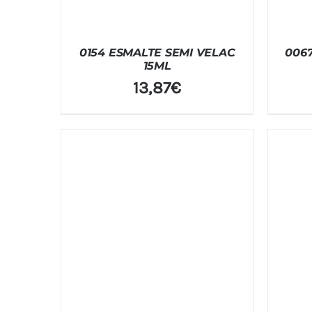
0154 ESMALTE SEMI VELAC
006
15ML
13,87
€