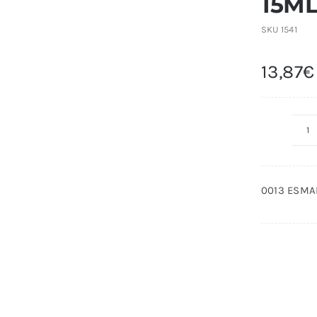
15M
SKU
1541
13,87
€
0
E
S
0013 ESMA
V
1
c