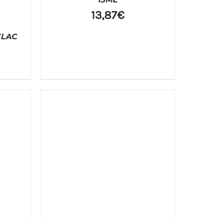
13,87
€
ELAC