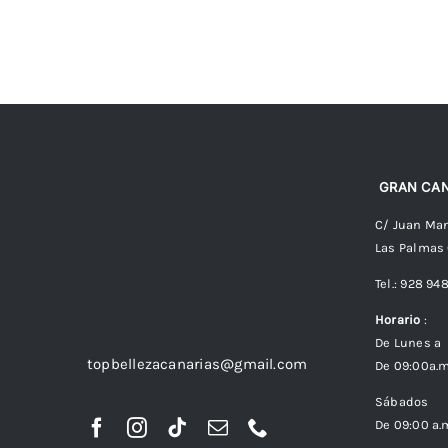
GRAN CAN
C/ Juan Man
Las Palmas
Tel.: 928 94
Horario
:
De Lunes a 
topbellezacanarias@gmail.com
De 09:00a.m
Sábados
De 09:00 a.