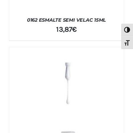
0162 ESMALTE SEMI VELAC 15ML
13,87
€
Alter
Alter