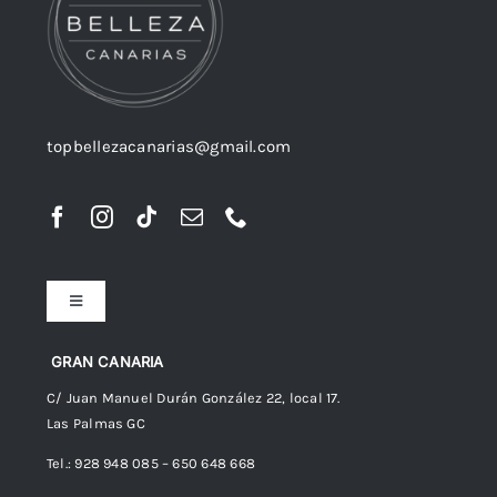
topbellezacanarias@gmail.com
Toggle
Navigation
Preguntas frecuentes
GRAN CANARIA
C/ Juan Manuel Durán González 22, local 17.
Las Palmas GC
Envíos
Tel.: 928 948 085 – 650 648 668