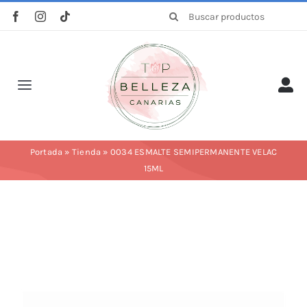
Saltar
Buscar:
al
contenido
Toggle
Navigation
Inicio
Portada
»
Tienda
»
0034 ESMALTE SEMIPERMANENTE VELAC
15ML
La empresa
Tienda
Categorías
Profesionales