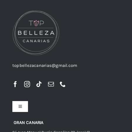
topbellezacanarias@gmail.com
Toggle
Navigation
Preguntas frecuentes
GRAN CANARIA