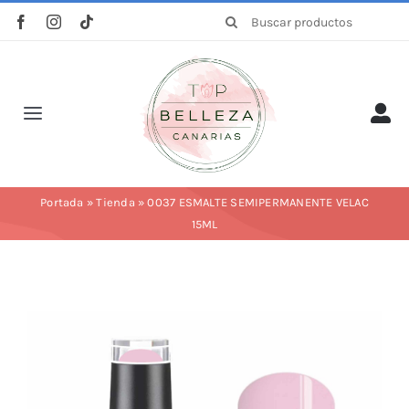
Saltar
Buscar:
al
contenido
Toggle
Navigation
Inicio
Portada
»
Tienda
»
0037 ESMALTE SEMIPERMANENTE VELAC
15ML
La empresa
Tienda
Categorías
Profesionales