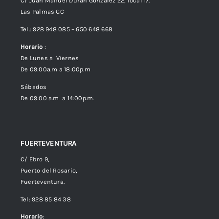
C/ Juan Manuel Durán González 22, local 17.
Las Palmas GC
Envíos
Tel.: 928 948 085 – 650 648 668
Horario
:
Política de Privacidad
De Lunes a Viernes
De 09:00a.m a 18:00p.m
Política de cookies (UE)
Sábados
De 09:00 a.m a 14:00p.m.
FUERTEVENTURA
C/ Ebro 9,
Puerto del Rosario,
Fuerteventura.
Tel: 928 85 84 38
Horario
: