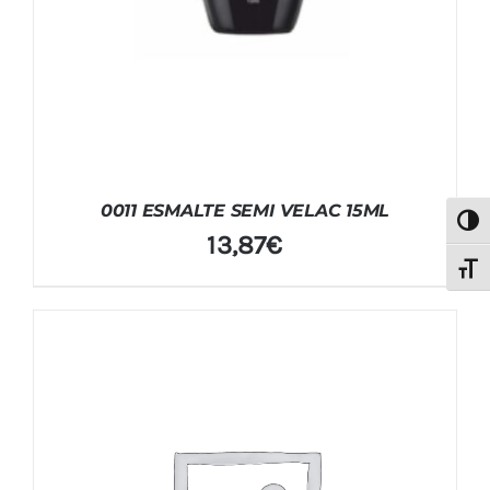
0011 ESMALTE SEMI VELAC 15ML
Alter
13,87
€
Alter