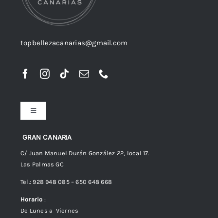
topbellezacanarias@gmail.com
Toggle
Navigation
Preguntas frecuentes
GRAN CANARIA
C/ Juan Manuel Durán González 22, local 17.
Las Palmas GC
Envíos
Tel.: 928 948 085 – 650 648 668
Horario
:
Política de Privacidad
De Lunes a Viernes