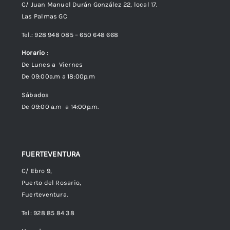
C/ Juan Manuel Durán González 22, local 17.
Las Palmas GC
Envíos
Tel.: 928 948 085 – 650 648 668
Horario
:
Política de Privacidad
De Lunes a Viernes
De 09:00a.m a 18:00p.m
Política de cookies (UE)
Sábados
De 09:00 a.m a 14:00p.m.
FUERTEVENTURA
C/ Ebro 9,
Puerto del Rosario,
Fuerteventura.
Tel: 928 85 84 38