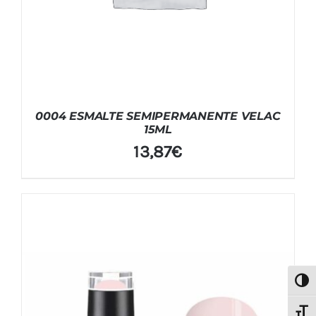
0004 ESMALTE SEMIPERMANENTE VELAC
15ML
13,87
€
Alter
Alter