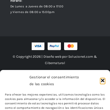
Horario
:
De Lunes a Jueves de 08:00 a 17:00
y Viernes de 08:00 a 15:00p.m
© Copyright 2026 | Diseño web por
Solucionet.com
&
Cibernatural
Gestionar el consentimiento
de las cookies
Financiado por la Unión Europea – NextGenerationEU
Para ofrecer las mejores experiencias, utilizamos tecnologías como las
cookies para almacenar y/o acceder a la información del dispositivo. El
consentimiento de estas tecnologías nos permitirá procesar datos
como el comportamiento de navegación o las identificaciones únicas