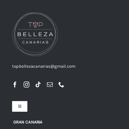
topbellezacanarias@gmail.com
Toggle
Navigation
Preguntas frecuentes
GRAN CANARIA