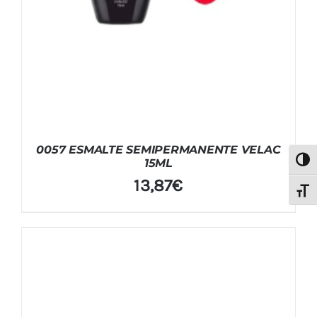
0057 ESMALTE SEMIPERMANENTE VELAC
Alter
15ML
13,87
€
Alter