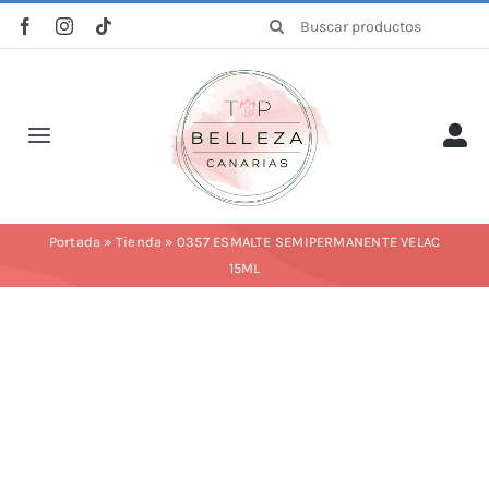
Saltar
Buscar:
al
contenido
Toggle
Navigation
Inicio
Portada
»
Tienda
»
0357 ESMALTE SEMIPERMANENTE VELAC
15ML
La empresa
Tienda
Categorías
Profesionales