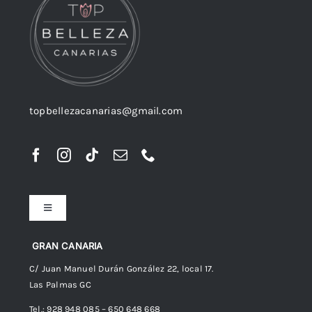
topbellezacanarias@gmail.com
Toggle
Navigation
Preguntas frecuentes
GRAN CANARIA
C/ Juan Manuel Durán González 22, local 17.
Las Palmas GC
Envíos
Tel.: 928 948 085 – 650 648 668