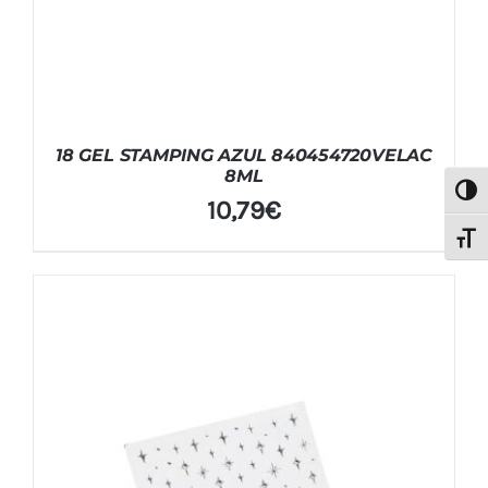
18 GEL STAMPING AZUL 840454720VELAC
8ML
Alter
10,79
€
Alter