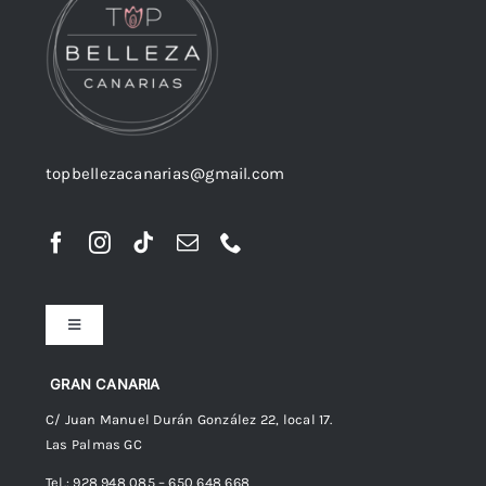
topbellezacanarias@gmail.com
Toggle
Navigation
Preguntas frecuentes
GRAN CANARIA
C/ Juan Manuel Durán González 22, local 17.
Las Palmas GC
Envíos
Tel.: 928 948 085 – 650 648 668