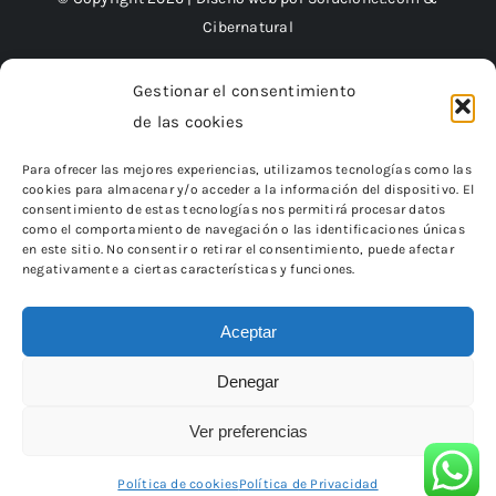
Cibernatural
Gestionar el consentimiento
de las cookies
Financiado por la Unión Europea – NextGenerationEU
Para ofrecer las mejores experiencias, utilizamos tecnologías como las
cookies para almacenar y/o acceder a la información del dispositivo. El
consentimiento de estas tecnologías nos permitirá procesar datos
como el comportamiento de navegación o las identificaciones únicas
en este sitio. No consentir o retirar el consentimiento, puede afectar
negativamente a ciertas características y funciones.
Aceptar
Denegar
«Financiado por la Unión Europea – NextGenerationEU.
Sin embargo, los puntos de vista y las opiniones expresadas son
únicamente los del autor o autores
Ver preferencias
y no reflejan necesariamente los de la Unión Europea o la Comisión
Europea.
Ni la Unión Europea ni la Comisión Europea pueden ser
consideradas responsables de las mismas»
Política de cookies
Política de Privacidad