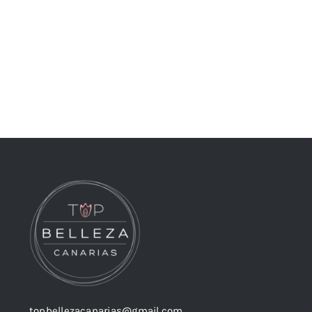
topbellezacanarias@gmail.com