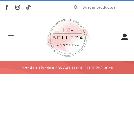
Saltar
Buscar:
al
contenido
Toggle
Navigation
Inicio
Portada
»
Tienda
»
ACRYGEL ELIXIR BEIGE 782 30ML
La empresa
Tienda
Categorías
Profesionales