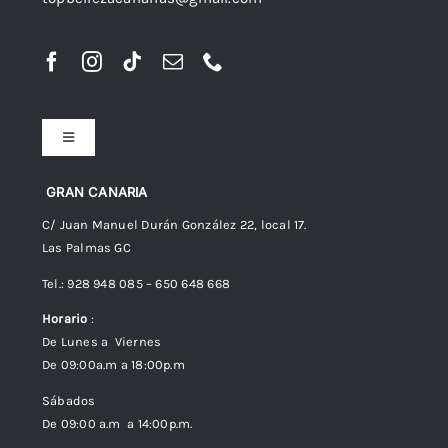
Toggle
Navigation
Preguntas frecuentes
GRAN CANARIA
C/ Juan Manuel Durán González 22, local 17.
Las Palmas GC
Envíos
Tel.: 928 948 085 – 650 648 668
Horario
:
Política de Privacidad
De Lunes a Viernes
De 09:00a.m a 18:00p.m
Política de cookies (UE)
Sábados
De 09:00 a.m a 14:00p.m.