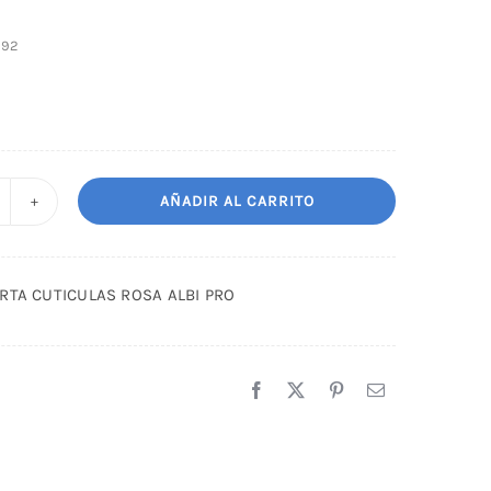
292
AÑADIR AL CARRITO
LICATE
ORTA
UTICULAS
ORTA CUTICULAS ROSA ALBI PRO
OSA
LBI
RO
antidad