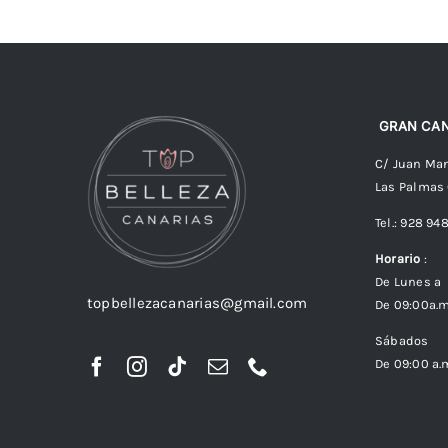
GRAN CAN
C/ Juan Man
Las Palmas
Tel.: 928 94
Horario
:
De Lunes a 
topbellezacanarias@gmail.com
De 09:00a.m
Sábados
De 09:00 a.