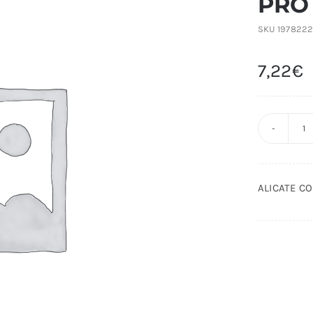
PRO
SKU
197822
7,22
€
A
C
C
ALICATE C
R
A
P
c