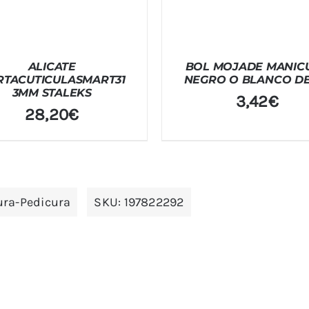
ALICATE
BOL MOJADE MANIC
RTACUTICULASMART31
NEGRO O BLANCO DE
3MM STALEKS
3,42
€
28,20
€
ura-Pedicura
SKU:
197822292