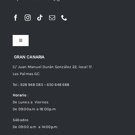
Toggle
Navigation
Preguntas frecuentes
GRAN CANARIA
C/ Juan Manuel Durán González 22, local 17.
Las Palmas GC
Envíos
Tel.: 928 948 085 – 650 648 668
Horario
:
Política de Privacidad
De Lunes a Viernes
De 09:00a.m a 18:00p.m
Política de cookies (UE)
Sábados
De 09:00 a.m a 14:00p.m.