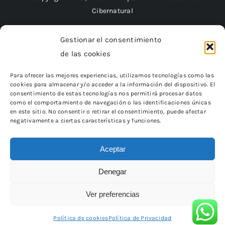
Cibernatural
Gestionar el consentimiento
de las cookies
Financiado por la Unión Europea – NextGenerationEU
Para ofrecer las mejores experiencias, utilizamos tecnologías como las
cookies para almacenar y/o acceder a la información del dispositivo. El
consentimiento de estas tecnologías nos permitirá procesar datos
como el comportamiento de navegación o las identificaciones únicas
en este sitio. No consentir o retirar el consentimiento, puede afectar
negativamente a ciertas características y funciones.
Aceptar
Denegar
«Financiado por la Unión Europea – NextGenerationEU.
Sin embargo, los puntos de vista y las opiniones expresadas son
únicamente los del autor o autores
Ver preferencias
y no reflejan necesariamente los de la Unión Europea o la Comisión
Europea.
Ni la Unión Europea ni la Comisión Europea pueden ser
consideradas responsables de las mismas»
Política de cookies
Política de Privacidad