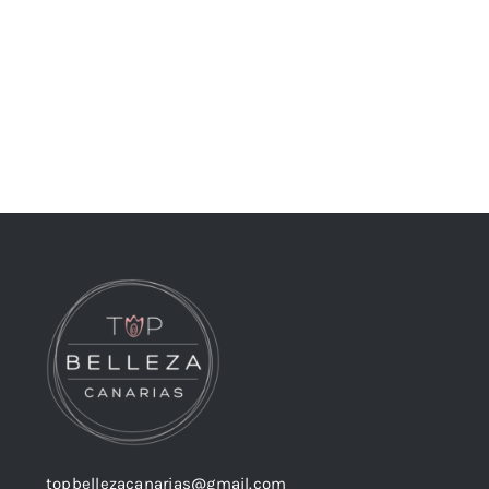
topbellezacanarias@gmail.com