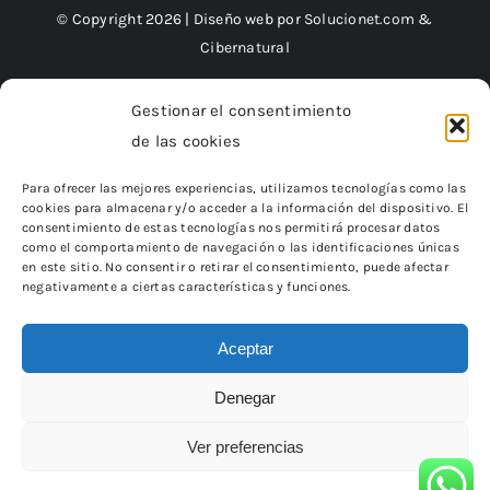
© Copyright 2026 | Diseño web por
Solucionet.com
&
Cibernatural
Gestionar el consentimiento
de las cookies
Financiado por la Unión Europea – NextGenerationEU
Para ofrecer las mejores experiencias, utilizamos tecnologías como las
cookies para almacenar y/o acceder a la información del dispositivo. El
consentimiento de estas tecnologías nos permitirá procesar datos
como el comportamiento de navegación o las identificaciones únicas
en este sitio. No consentir o retirar el consentimiento, puede afectar
negativamente a ciertas características y funciones.
Aceptar
Denegar
«Financiado por la Unión Europea – NextGenerationEU.
Sin embargo, los puntos de vista y las opiniones expresadas son
únicamente los del autor o autores
Ver preferencias
y no reflejan necesariamente los de la Unión Europea o la Comisión
Europea.
Ni la Unión Europea ni la Comisión Europea pueden ser