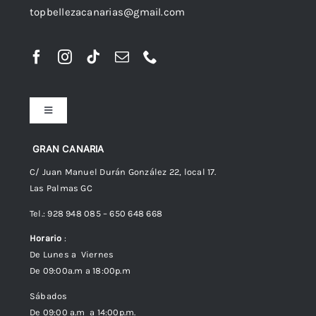
topbellezacanarias@gmail.com
Toggle
Navigation
Preguntas frecuentes
GRAN CANARIA
C/ Juan Manuel Durán González 22, local 17.
Las Palmas GC
Envíos
Tel.: 928 948 085 – 650 648 668
Horario
:
Política de Privacidad
De Lunes a Viernes
De 09:00a.m a 18:00p.m
Política de cookies (UE)
Sábados
De 09:00 a.m a 14:00p.m.