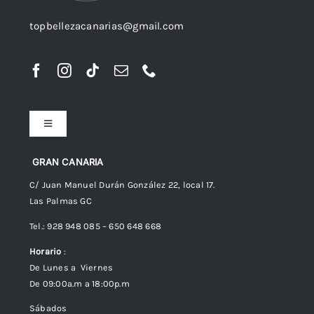
topbellezacanarias@gmail.com
Toggle
Navigation
Preguntas frecuentes
GRAN CANARIA
C/ Juan Manuel Durán González 22, local 17.
Las Palmas GC
Envíos
Tel.: 928 948 085 – 650 648 668
Horario
:
Política de Privacidad
De Lunes a Viernes
De 09:00a.m a 18:00p.m
Política de cookies (UE)
Sábados