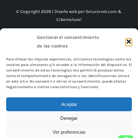
© Copyright 2026 | Diseño web por
Solucionet.com
&
Cibernatural
Gestionar el consentimiento
de las cookies
Financiado por la Unión Europea – NextGenerationEU
Para ofrecer las mejores experiencias, utilizamos tecnologías como las
cookies para almacenar y/o acceder a la información del dispositivo. El
consentimiento de estas tecnologías nos permitirá procesar datos
como el comportamiento de navegación o las identificaciones únicas
en este sitio. No consentir o retirar el consentimiento, puede afectar
negativamente a ciertas características y funciones.
Aceptar
Denegar
«Financiado por la Unión Europea – NextGenerationEU.
Sin embargo, los puntos de vista y las opiniones expresadas son
únicamente los del autor o autores
Ver preferencias
y no reflejan necesariamente los de la Unión Europea o la Comisión
Europea.