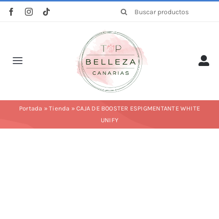
Saltar
Buscar:
al
contenido
Toggle
Navigation
Inicio
Portada
»
Tienda
»
CAJA DE BOOSTER ESPIGMENTANTE WHITE
UNIFY
La empresa
Tienda
Categorías
Profesionales