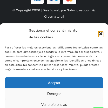
© Copyright 2026 | Diseño web por
Solucionet.com
&
Cibernatural
Gestionar el consentimiento
de las cookies
Financiado por la Unión Europea – NextGenerationEU
Para ofrecer las mejores experiencias, utilizamos tecnologías como las
cookies para almacenar y/o acceder a la información del dispositivo. El
consentimiento de estas tecnologías nos permitirá procesar datos
como el comportamiento de navegación o las identificaciones únicas
en este sitio. No consentir o retirar el consentimiento, puede afectar
negativamente a ciertas características y funciones.
Aceptar
Denegar
«Financiado por la Unión Europea – NextGenerationEU.
Sin embargo, los puntos de vista y las opiniones expresadas son
únicamente los del autor o autores
Ver preferencias
y no reflejan necesariamente los de la Unión Europea o la Comisión
Europea.