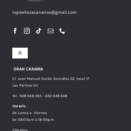
topbellezacanarias@gmail.com
Toggle
Navigation
Preguntas frecuentes
GRAN CANARIA
C/ Juan Manuel Durán González 22, local 17.
Las Palmas GC
Envíos
Tel.: 928 948 085 – 650 648 668
Horario
:
Política de Privacidad
De Lunes a Viernes
De 09:00a.m a 18:00p.m
Política de cookies (UE)
Sábados