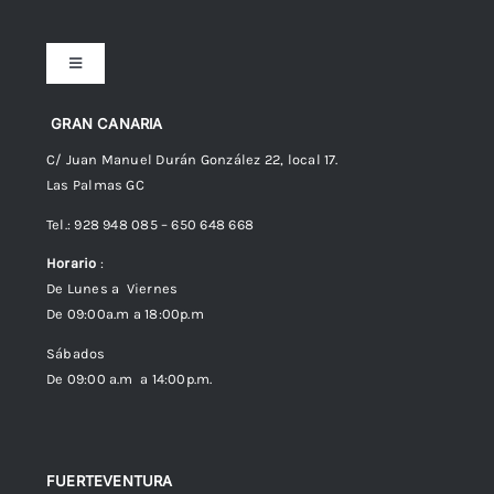
Toggle
Navigation
Preguntas frecuentes
GRAN CANARIA
C/ Juan Manuel Durán González 22, local 17.
Las Palmas GC
Envíos
Tel.: 928 948 085 – 650 648 668
Horario
:
Política de Privacidad
De Lunes a Viernes
De 09:00a.m a 18:00p.m
Política de cookies (UE)
Sábados
De 09:00 a.m a 14:00p.m.
FUERTEVENTURA