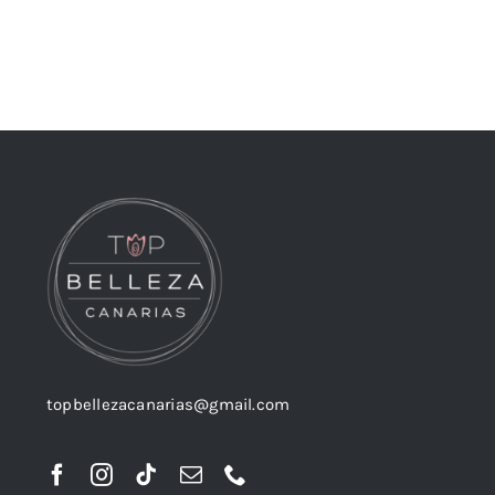
topbellezacanarias@gmail.com