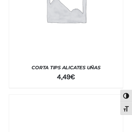
CORTA TIPS ALICATES UÑAS
4,49
€
Alter
Alter