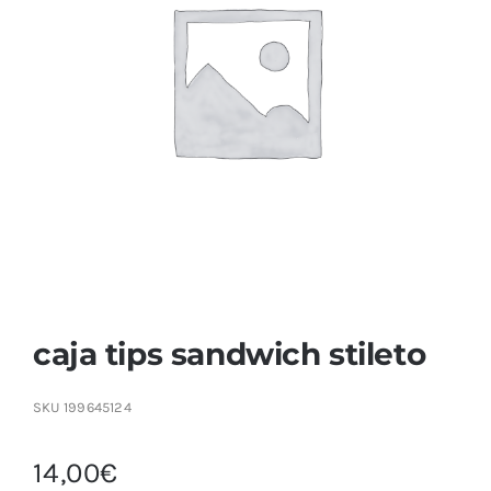
Contactar
caja tips sandwich stileto
SKU
199645124
14,00
€