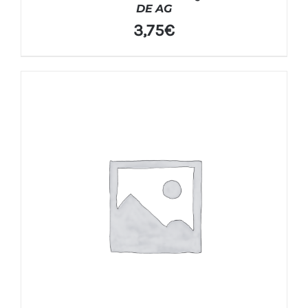
DE AG
3,75
€