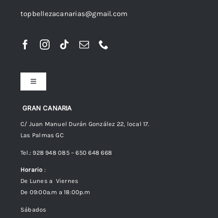
topbellezacanarias@gmail.com
Toggle
Navigation
Preguntas frecuentes
GRAN CANARIA
C/ Juan Manuel Durán González 22, local 17.
Las Palmas GC
Envíos
Tel.: 928 948 085 – 650 648 668
Horario
:
Política de Privacidad
De Lunes a Viernes
De 09:00a.m a 18:00p.m
Política de cookies (UE)
Sábados