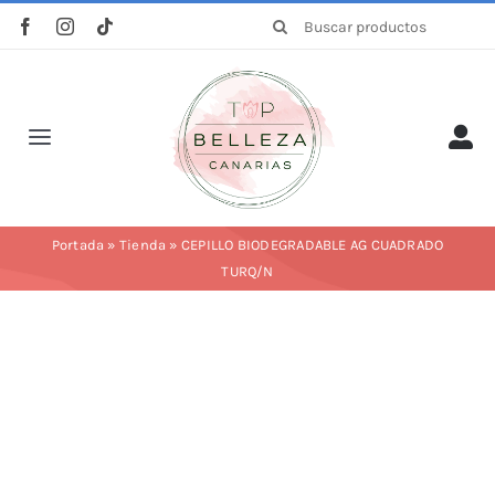
Saltar
Buscar:
al
contenido
Toggle
Navigation
Inicio
Portada
»
Tienda
»
CEPILLO BIODEGRADABLE AG CUADRADO
TURQ/N
La empresa
Tienda
Categorías
Profesionales