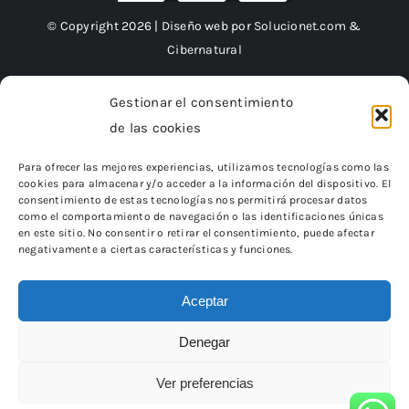
© Copyright 2026 | Diseño web por
Solucionet.com
&
Cibernatural
Gestionar el consentimiento
de las cookies
Financiado por la Unión Europea – NextGenerationEU
Para ofrecer las mejores experiencias, utilizamos tecnologías como las
cookies para almacenar y/o acceder a la información del dispositivo. El
consentimiento de estas tecnologías nos permitirá procesar datos
como el comportamiento de navegación o las identificaciones únicas
en este sitio. No consentir o retirar el consentimiento, puede afectar
negativamente a ciertas características y funciones.
Aceptar
Denegar
«Financiado por la Unión Europea – NextGenerationEU.
Sin embargo, los puntos de vista y las opiniones expresadas son
únicamente los del autor o autores
Ver preferencias
y no reflejan necesariamente los de la Unión Europea o la Comisión
Europea.
Ni la Unión Europea ni la Comisión Europea pueden ser