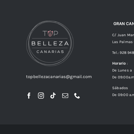
GRAN CAN
C/ Juan Man
Las Palmas
Tel.: 928 94
Horario
:
De Lunes a 
topbellezacanarias@gmail.com
De 09:00a.m
Sábados
De 09:00 a.