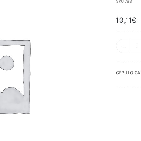
SKU
788
19,11
€
C
C
P
CEPILLO C
X
2
A
c