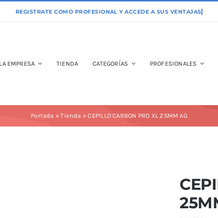
LA EMPRESA
TIENDA
CATEGORÍAS
PROFESIONALES
Portada
»
Tienda
»
CEPILLO CARBON PRO XL 25MM AG
CEP
25M