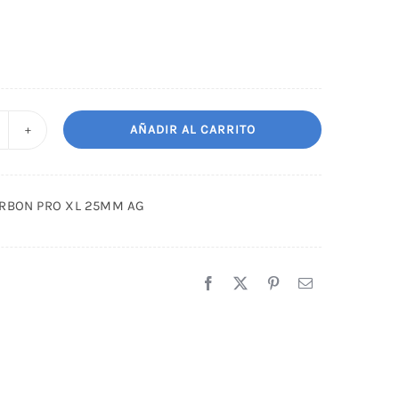
AÑADIR AL CARRITO
EPILLO
ARBON
RO
ARBON PRO XL 25MM AG
L
5MM
G
antidad