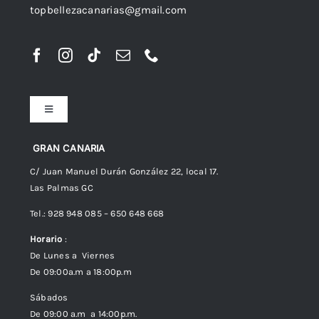
topbellezacanarias@gmail.com
Toggle
Navigation
Preguntas frecuentes
GRAN CANARIA
C/ Juan Manuel Durán González 22, local 17.
Las Palmas GC
Envíos
Tel.: 928 948 085 – 650 648 668
Horario
:
Política de Privacidad
De Lunes a Viernes
De 09:00a.m a 18:00p.m
Política de cookies (UE)
Sábados
De 09:00 a.m a 14:00p.m.