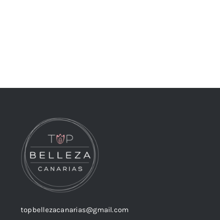
topbellezacanarias@gmail.com