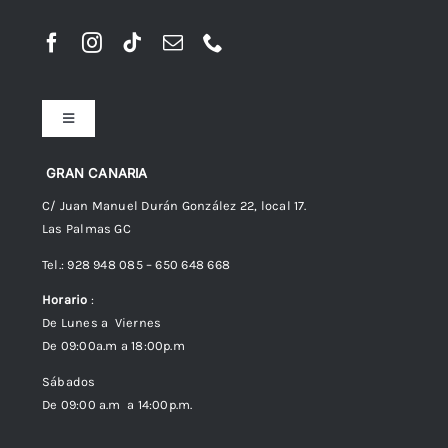
Toggle
Navigation
Preguntas frecuentes
GRAN CANARIA
C/ Juan Manuel Durán González 22, local 17.
Las Palmas GC
Envíos
Tel.: 928 948 085 – 650 648 668
Horario
:
Política de Privacidad
De Lunes a Viernes
De 09:00a.m a 18:00p.m
Política de cookies (UE)
Sábados
De 09:00 a.m a 14:00p.m.