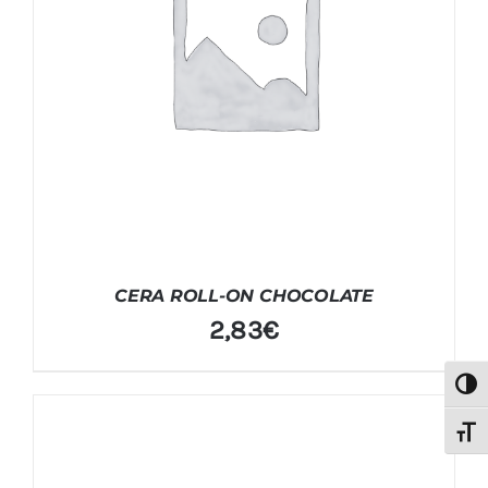
CERA ROLL-ON CHOCOLATE
2,83
€
Alter
Alter