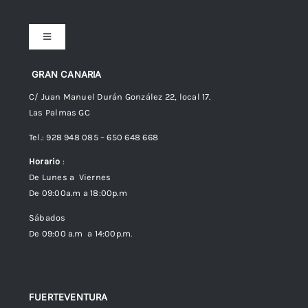
Toggle
Navigation
Preguntas frecuentes
GRAN CANARIA
C/ Juan Manuel Durán González 22, local 17.
Las Palmas GC
Envíos
Tel.: 928 948 085 – 650 648 668
Horario
:
Política de Privacidad
De Lunes a Viernes
De 09:00a.m a 18:00p.m
Política de cookies (UE)
Sábados
De 09:00 a.m a 14:00p.m.
FUERTEVENTURA