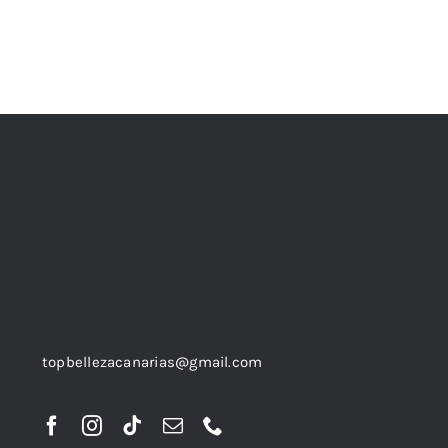
topbellezacanarias@gmail.com