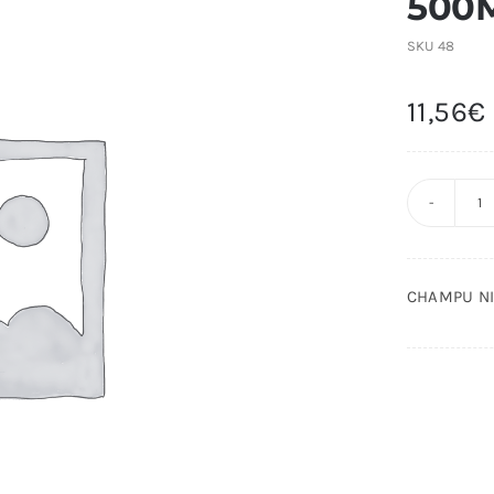
500
SKU
48
11,56
€
C
N
R
CHAMPU N
5
c