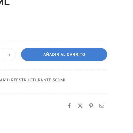
ML
AÑADIR AL CARRITO
HAMPU
IAMH
EESTRUCTURANTE
IAMH REESTRUCTURANTE 500ML
00ML
antidad