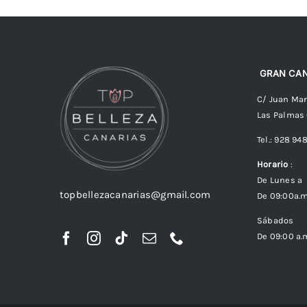
GRAN CAN
C/ Juan Man
Las Palmas
Tel.: 928 94
Horario
:
De Lunes a 
topbellezacanarias@gmail.com
De 09:00a.m
Sábados
De 09:00 a.