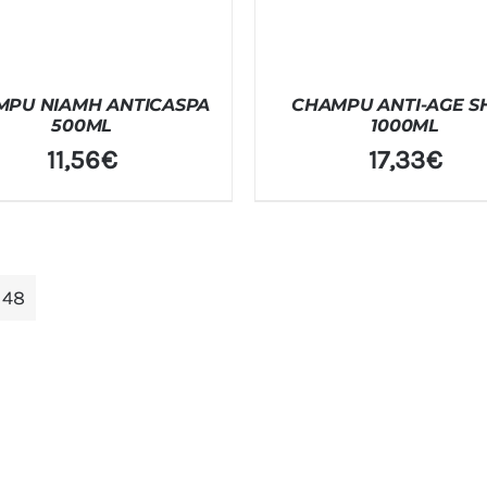
MPU NIAMH ANTICASPA
CHAMPU ANTI-AGE S
500ML
1000ML
11,56
€
17,33
€
:
48