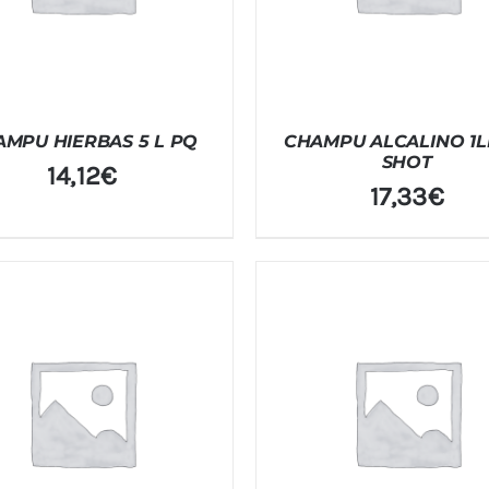
MPU HIERBAS 5 L PQ
CHAMPU ALCALINO 1L
SHOT
14,12
€
17,33
€