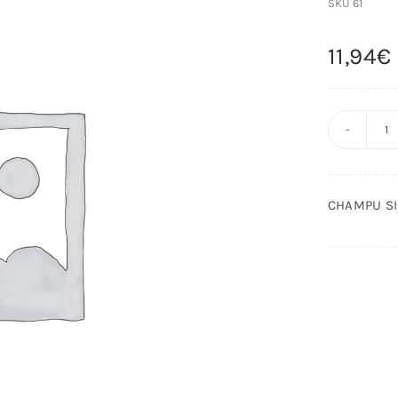
SKU
61
11,94
€
C
S
S
CHAMPU SI
C
J
4
c