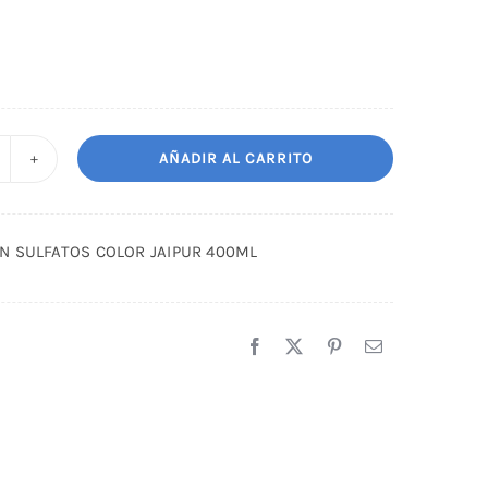
AÑADIR AL CARRITO
HAMPU
IN
ULFATOS
N SULFATOS COLOR JAIPUR 400ML
OLOR
AIPUR
00ML
antidad