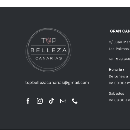
GRAN CAN
C/ Juan Man
Las Palmas
Tel.: 928 94
Horario
:
De Lunes a 
topbellezacanarias@gmail.com
De 09:00a.m
Sábados
De 09:00 a.