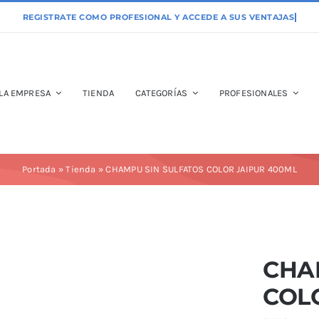
LA EMPRESA
TIENDA
CATEGORÍAS
PROFESIONALES
Portada
»
Tienda
»
CHAMPU SIN SULFATOS COLOR JAIPUR 400ML
CHA
COL