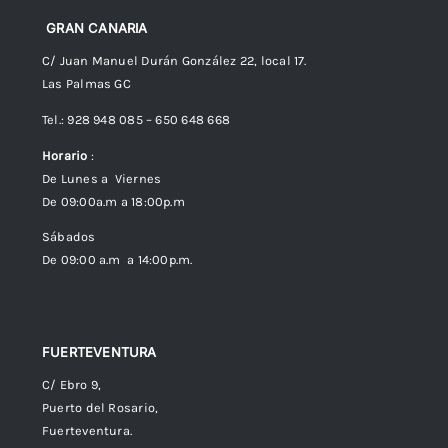
Preguntas frecuentes
GRAN CANARIA
C/ Juan Manuel Durán González 22, local 17.
Las Palmas GC
Envíos
Tel.: 928 948 085 – 650 648 668
Horario
:
Política de Privacidad
De Lunes a Viernes
De 09:00a.m a 18:00p.m
Política de cookies (UE)
Sábados
De 09:00 a.m a 14:00p.m.
FUERTEVENTURA
C/ Ebro 9,
Puerto del Rosario,
Fuerteventura.