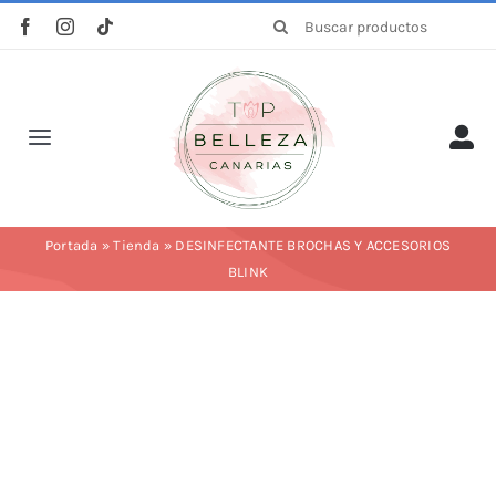
Saltar
Buscar:
al
contenido
Toggle
Navigation
Inicio
Portada
»
Tienda
»
DESINFECTANTE BROCHAS Y ACCESORIOS
BLINK
La empresa
Tienda
Categorías
Profesionales