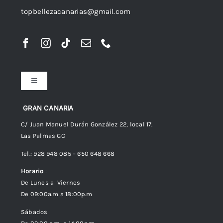
topbellezacanarias@gmail.com
Toggle
Navigation
Preguntas frecuentes
GRAN CANARIA
C/ Juan Manuel Durán González 22, local 17.
Las Palmas GC
Envíos
Tel.: 928 948 085 – 650 648 668
Horario
:
Política de Privacidad
De Lunes a Viernes
De 09:00a.m a 18:00p.m
Política de cookies (UE)
Sábados