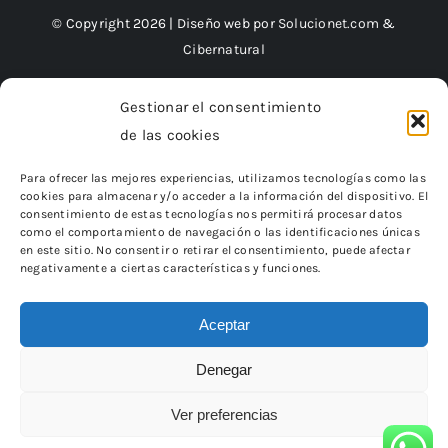
© Copyright 2026 | Diseño web por
Solucionet.com
&
Cibernatural
Gestionar el consentimiento
de las cookies
Financiado por la Unión Europea – NextGenerationEU
Para ofrecer las mejores experiencias, utilizamos tecnologías como las
cookies para almacenar y/o acceder a la información del dispositivo. El
consentimiento de estas tecnologías nos permitirá procesar datos
como el comportamiento de navegación o las identificaciones únicas
en este sitio. No consentir o retirar el consentimiento, puede afectar
negativamente a ciertas características y funciones.
Aceptar
Denegar
«Financiado por la Unión Europea – NextGenerationEU.
Sin embargo, los puntos de vista y las opiniones expresadas son
únicamente los del autor o autores
Ver preferencias
y no reflejan necesariamente los de la Unión Europea o la Comisión
Europea.
Ni la Unión Europea ni la Comisión Europea pueden ser