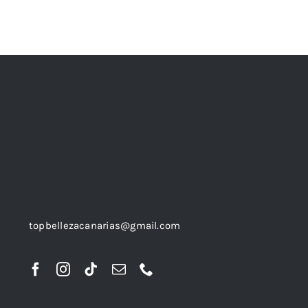
topbellezacanarias@gmail.com