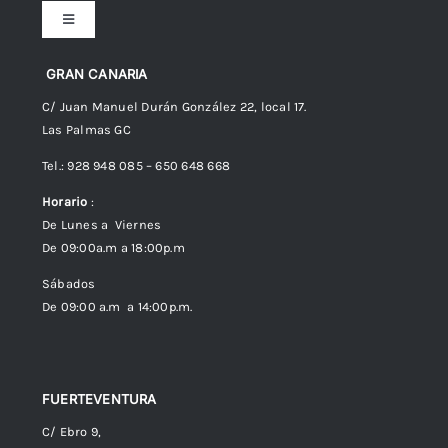
Toggle
Navigation
Preguntas frecuentes
GRAN CANARIA
C/ Juan Manuel Durán González 22, local 17.
Las Palmas GC
Envíos
Tel.: 928 948 085 – 650 648 668
Horario
:
Política de Privacidad
De Lunes a Viernes
De 09:00a.m a 18:00p.m
Política de cookies (UE)
Sábados
De 09:00 a.m a 14:00p.m.
FUERTEVENTURA
C/ Ebro 9,