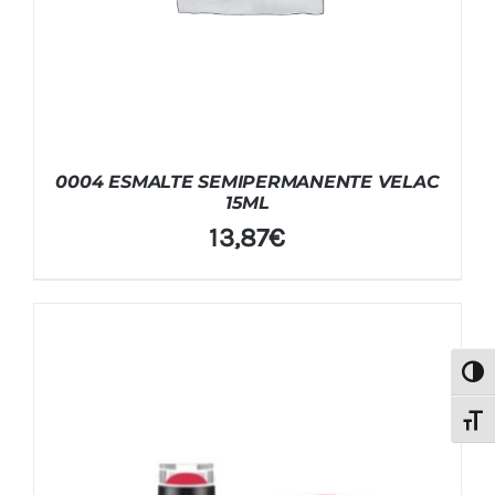
0004 ESMALTE SEMIPERMANENTE VELAC
15ML
13,87
€
Alter
Alter