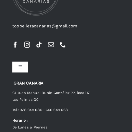
topbellezacanarias@gmail.com
Toggle
Navigation
Preguntas frecuentes
GRAN CANARIA
C/ Juan Manuel Durán González 22, local 17.
Las Palmas GC
Envíos
Tel.: 928 948 085 – 650 648 668
Horario
:
Política de Privacidad
De Lunes a Viernes