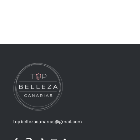
topbellezacanarias@gmail.com