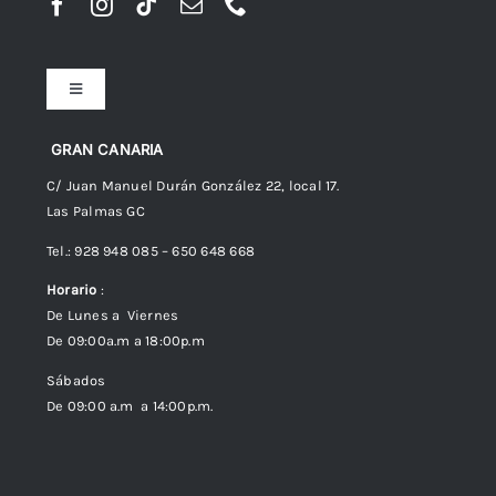
Toggle
Navigation
Preguntas frecuentes
GRAN CANARIA
C/ Juan Manuel Durán González 22, local 17.
Las Palmas GC
Envíos
Tel.: 928 948 085 – 650 648 668
Horario
:
Política de Privacidad
De Lunes a Viernes
De 09:00a.m a 18:00p.m
Política de cookies (UE)
Sábados
De 09:00 a.m a 14:00p.m.