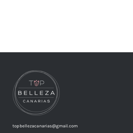
topbellezacanarias@gmail.com