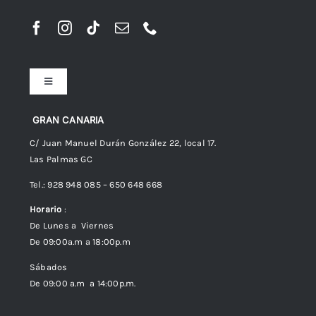
Toggle
Navigation
Preguntas frecuentes
GRAN CANARIA
C/ Juan Manuel Durán González 22, local 17.
Las Palmas GC
Envíos
Tel.: 928 948 085 – 650 648 668
Horario
:
Política de Privacidad
De Lunes a Viernes
De 09:00a.m a 18:00p.m
Política de cookies (UE)
Sábados
De 09:00 a.m a 14:00p.m.