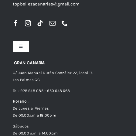
topbellezacanarias@gmail.com
Toggle
Navigation
Preguntas frecuentes
GRAN CANARIA
C/ Juan Manuel Durán González 22, local 17.
Las Palmas GC
Envíos
Tel.: 928 948 085 – 650 648 668
Horario
:
Política de Privacidad
De Lunes a Viernes
De 09:00a.m a 18:00p.m
Política de cookies (UE)
Sábados
De 09:00 a.m a 14:00p.m.