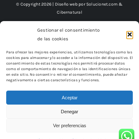
© Copyright 2026 | Diseño web por
Solucionet.com
&
Cibernatural
Gestionar el consentimiento
de las cookies
Financiado por la Unión Europea – NextGenerationEU
Para ofrecer las mejores experiencias, utilizamos tecnologías como las
cookies para almacenar y/o acceder a la información del dispositivo. El
consentimiento de estas tecnologías nos permitirá procesar datos
como el comportamiento de navegación o las identificaciones únicas
en este sitio. No consentir o retirar el consentimiento, puede afectar
negativamente a ciertas características y funciones.
Aceptar
Denegar
«Financiado por la Unión Europea – NextGenerationEU.
Sin embargo, los puntos de vista y las opiniones expresadas son
únicamente los del autor o autores
Ver preferencias
y no reflejan necesariamente los de la Unión Europea o la Comisión
Europea.
Ni la Unión Europea ni la Comisión Europea pueden ser
consideradas responsables de las mismas»