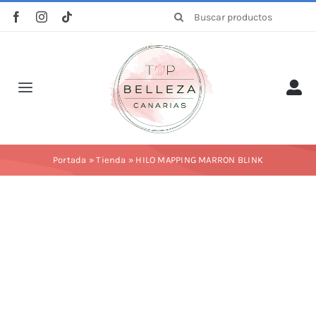
Saltar
Buscar:
al
contenido
Toggle
Navigation
Inicio
Portada
»
Tienda
»
HILO MAPPING MARRON BLINK
La empresa
Tienda
Categorías
Profesionales