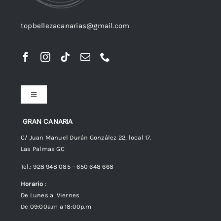
topbellezacanarias@gmail.com
Toggle
Navigation
Preguntas frecuentes
GRAN CANARIA
C/ Juan Manuel Durán González 22, local 17.
Las Palmas GC
Envíos
Tel.: 928 948 085 – 650 648 668
Horario
:
Política de Privacidad
De Lunes a Viernes
De 09:00a.m a 18:00p.m
Política de cookies (UE)