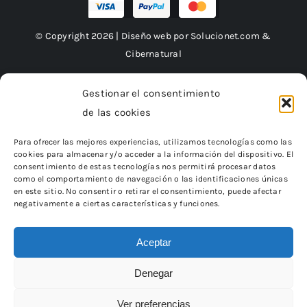
© Copyright 2026 | Diseño web por
Solucionet.com
&
Cibernatural
Gestionar el consentimiento
de las cookies
Financiado por la Unión Europea – NextGenerationEU
Para ofrecer las mejores experiencias, utilizamos tecnologías como las
cookies para almacenar y/o acceder a la información del dispositivo. El
consentimiento de estas tecnologías nos permitirá procesar datos
como el comportamiento de navegación o las identificaciones únicas
en este sitio. No consentir o retirar el consentimiento, puede afectar
negativamente a ciertas características y funciones.
Aceptar
Denegar
«Financiado por la Unión Europea – NextGenerationEU.
Sin embargo, los puntos de vista y las opiniones expresadas son
únicamente los del autor o autores
Ver preferencias
y no reflejan necesariamente los de la Unión Europea o la Comisión