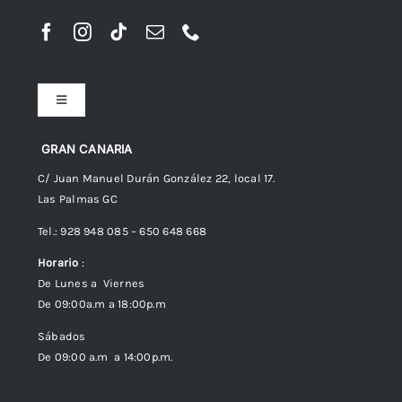
Toggle
Navigation
Preguntas frecuentes
GRAN CANARIA
C/ Juan Manuel Durán González 22, local 17.
Las Palmas GC
Envíos
Tel.: 928 948 085 – 650 648 668
Horario
:
Política de Privacidad
De Lunes a Viernes
De 09:00a.m a 18:00p.m
Política de cookies (UE)
Sábados
De 09:00 a.m a 14:00p.m.