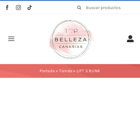
Saltar
Buscar:
al
contenido
Toggle
Navigation
Inicio
Portada
»
Tienda
»
LIFT 3 BLINK
La empresa
Tienda
Categorías
Profesionales