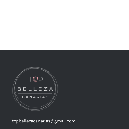
topbellezacanarias@gmail.com