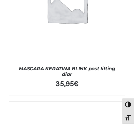
MASCARA KERATINA BLINK post lifting
diar
35,95
€
Alter
Alter