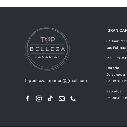
GRAN CAN
C/ Juan Man
Las Palmas
Tel.: 928 94
Horario
:
De Lunes a 
topbellezacanarias@gmail.com
De 09:00a.m
Sábados
De 09:00 a.