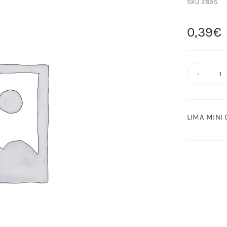
SKU
2895
0,39
€
L
M
C
LIMA MINI
U
A
c