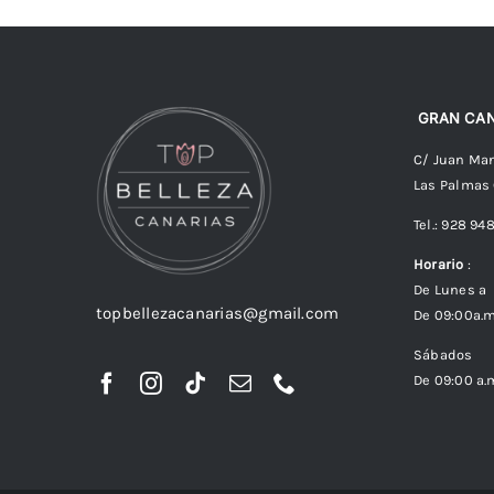
GRAN CAN
C/ Juan Man
Las Palmas
Tel.: 928 94
Horario
:
De Lunes a 
topbellezacanarias@gmail.com
De 09:00a.m
Sábados
De 09:00 a.