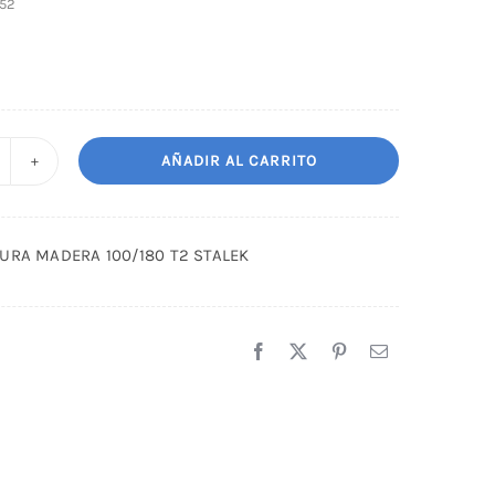
52
AÑADIR AL CARRITO
IMA
EDICURA
ADERA
CURA MADERA 100/180 T2 STALEK
00/180
2
TALEK
antidad