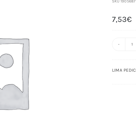
SKU
1905687
7,53
€
L
P
M
LIMA PEDI
1
T
S
c