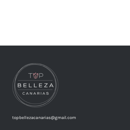
topbellezacanarias@gmail.com