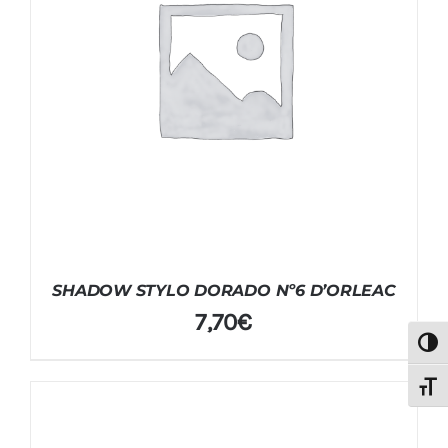
SHADOW STYLO DORADO Nº6 D’ORLEAC
7,70
€
Alter
Alter