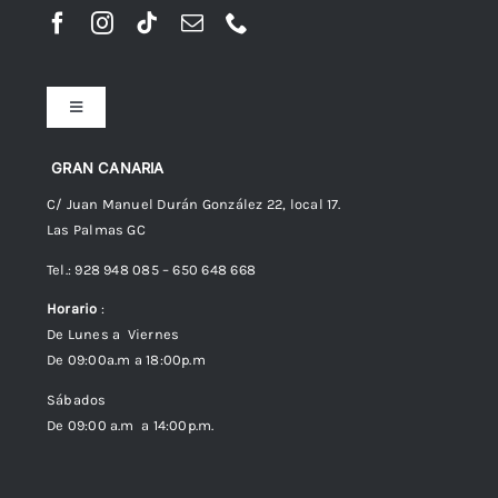
Toggle
Navigation
Preguntas frecuentes
GRAN CANARIA
C/ Juan Manuel Durán González 22, local 17.
Las Palmas GC
Envíos
Tel.: 928 948 085 – 650 648 668
Horario
:
Política de Privacidad
De Lunes a Viernes
De 09:00a.m a 18:00p.m
Política de cookies (UE)
Sábados
De 09:00 a.m a 14:00p.m.