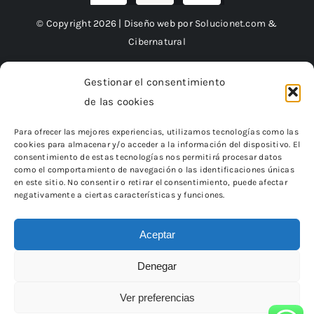
© Copyright 2026 | Diseño web por
Solucionet.com
&
Cibernatural
Gestionar el consentimiento
de las cookies
Financiado por la Unión Europea – NextGenerationEU
Para ofrecer las mejores experiencias, utilizamos tecnologías como las
cookies para almacenar y/o acceder a la información del dispositivo. El
consentimiento de estas tecnologías nos permitirá procesar datos
como el comportamiento de navegación o las identificaciones únicas
en este sitio. No consentir o retirar el consentimiento, puede afectar
negativamente a ciertas características y funciones.
Aceptar
Denegar
«Financiado por la Unión Europea – NextGenerationEU.
Sin embargo, los puntos de vista y las opiniones expresadas son
únicamente los del autor o autores
Ver preferencias
y no reflejan necesariamente los de la Unión Europea o la Comisión
Europea.