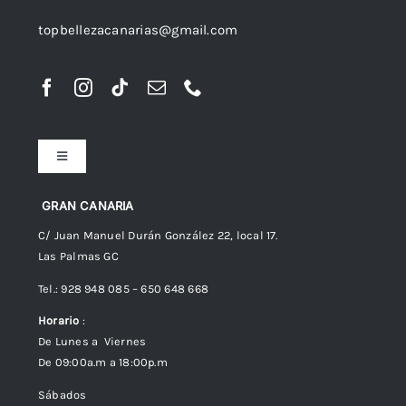
topbellezacanarias@gmail.com
Toggle
Navigation
Preguntas frecuentes
GRAN CANARIA
C/ Juan Manuel Durán González 22, local 17.
Las Palmas GC
Envíos
Tel.: 928 948 085 – 650 648 668
Horario
:
Política de Privacidad
De Lunes a Viernes
De 09:00a.m a 18:00p.m
Política de cookies (UE)
Sábados