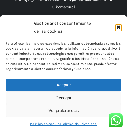
Cibernatural
Gestionar el consentimiento
de las cookies
Financiado por la Unión Europea – NextGenerationEU
Para ofrecer las mejores experiencias, utilizamos tecnologías como las
cookies para almacenar y/o acceder a la información del dispositivo. El
consentimiento de estas tecnologías nos permitirá procesar datos
como el comportamiento de navegación o las identificaciones únicas
en este sitio. No consentir o retirar el consentimiento, puede afectar
negativamente a ciertas características y funciones.
Aceptar
Denegar
«Financiado por la Unión Europea – NextGenerationEU.
Sin embargo, los puntos de vista y las opiniones expresadas son
únicamente los del autor o autores
Ver preferencias
y no reflejan necesariamente los de la Unión Europea o la Comisión
Europea.
Ni la Unión Europea ni la Comisión Europea pueden ser
consideradas responsables de las mismas»
Política de cookies
Política de Privacidad