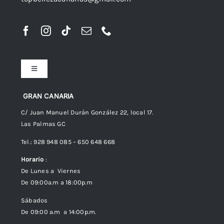
Toggle
Navigation
Preguntas frecuentes
GRAN CANARIA
C/ Juan Manuel Durán González 22, local 17.
Las Palmas GC
Envíos
Tel.: 928 948 085 – 650 648 668
Horario
:
Política de Privacidad
De Lunes a Viernes
De 09:00a.m a 18:00p.m
Política de cookies (UE)
Sábados
De 09:00 a.m a 14:00p.m.