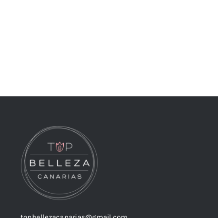
topbellezacanarias@gmail.com