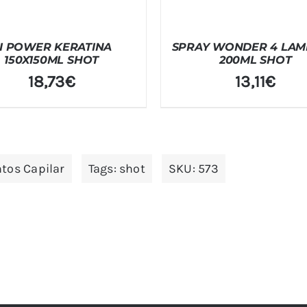
I POWER KERATINA
SPRAY WONDER 4 LAM
150X150ML SHOT
200ML SHOT
18,73
€
13,11
€
tos Capilar
Tags:
shot
SKU:
573