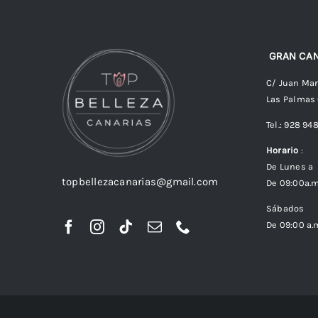
GRAN CAN
C/ Juan Man
Las Palmas
Tel.: 928 94
Horario
:
De Lunes a 
topbellezacanarias@gmail.com
De 09:00a.m
Sábados
De 09:00 a.