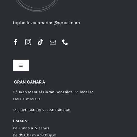
topbellezacanarias@gmail.com
Toggle
Navigation
Preguntas frecuentes
GRAN CANARIA
C/ Juan Manuel Durán González 22, local 17.
Las Palmas GC
Envíos
Tel.: 928 948 085 – 650 648 668
Horario
:
Política de Privacidad
De Lunes a Viernes
De 09:00a.m a 18:00p.m