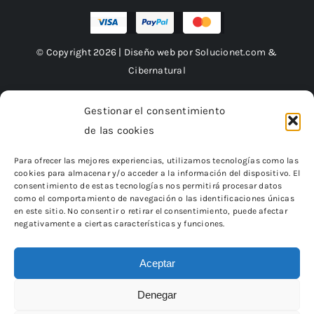
© Copyright 2026 | Diseño web por
Solucionet.com
&
Cibernatural
Gestionar el consentimiento
de las cookies
Financiado por la Unión Europea – NextGenerationEU
Para ofrecer las mejores experiencias, utilizamos tecnologías como las
cookies para almacenar y/o acceder a la información del dispositivo. El
consentimiento de estas tecnologías nos permitirá procesar datos
como el comportamiento de navegación o las identificaciones únicas
en este sitio. No consentir o retirar el consentimiento, puede afectar
negativamente a ciertas características y funciones.
Aceptar
Denegar
«Financiado por la Unión Europea – NextGenerationEU.
Sin embargo, los puntos de vista y las opiniones expresadas son