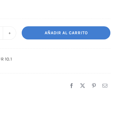
AÑADIR AL CARRITO
INTE
AIPUR
.1
R 10.1
antidad