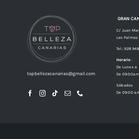
GRAN CAN
C/ Juan Man
Las Palmas
Tel.: 928 94
Horario
:
De Lunes a 
topbellezacanarias@gmail.com
De 09:00a.m
Sábados
De 09:00 a.