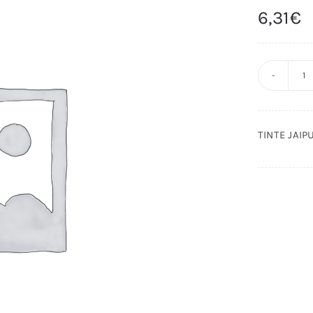
6,31
€
T
J
10
TINTE JAIPU
c