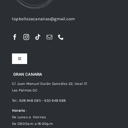
topbellezacanarias@gmail.com
Toggle
Navigation
Preguntas frecuentes
GRAN CANARIA
C/ Juan Manuel Durán González 22, local 17.
Las Palmas GC
Envíos
Tel.: 928 948 085 – 650 648 668
Horario
:
Política de Privacidad
De Lunes a Viernes
De 09:00a.m a 18:00p.m