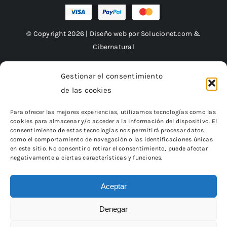
© Copyright 2026 | Diseño web por
Solucionet.com
&
Cibernatural
Gestionar el consentimiento
de las cookies
Financiado por la Unión Europea – NextGenerationEU
Para ofrecer las mejores experiencias, utilizamos tecnologías como las
cookies para almacenar y/o acceder a la información del dispositivo. El
consentimiento de estas tecnologías nos permitirá procesar datos
como el comportamiento de navegación o las identificaciones únicas
en este sitio. No consentir o retirar el consentimiento, puede afectar
negativamente a ciertas características y funciones.
Aceptar
Denegar
«Financiado por la Unión Europea – NextGenerationEU.
Sin embargo, los puntos de vista y las opiniones expresadas son
únicamente los del autor o autores