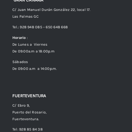
GRAN CANARIA
C/ Juan Manuel Durán González 22, local 17.
Las Palmas GC
Envíos
Tel.: 928 948 085 – 650 648 668
Horario
:
Política de Privacidad
De Lunes a Viernes
De 09:00a.m a 18:00p.m
Política de cookies (UE)
Sábados
De 09:00 a.m a 14:00p.m.
FUERTEVENTURA
C/ Ebro 9,
Puerto del Rosario,
Fuerteventura.
Tel: 928 85 84 38