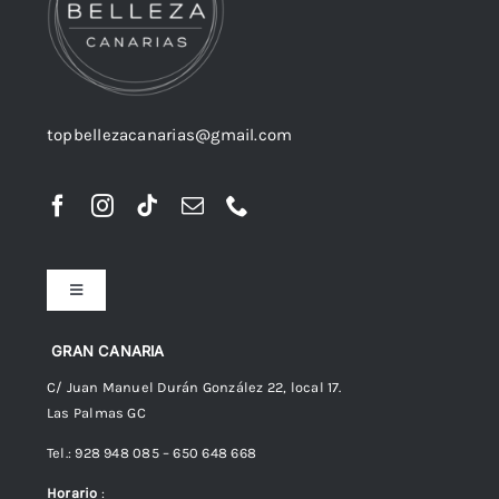
topbellezacanarias@gmail.com
Toggle
Navigation
Preguntas frecuentes
GRAN CANARIA
C/ Juan Manuel Durán González 22, local 17.
Las Palmas GC
Envíos
Tel.: 928 948 085 – 650 648 668
Horario
:
Política de Privacidad