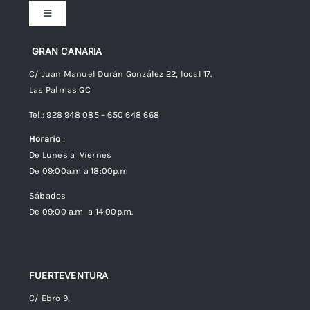
Toggle
Navigation
Preguntas frecuentes
GRAN CANARIA
C/ Juan Manuel Durán González 22, local 17.
Las Palmas GC
Envíos
Tel.: 928 948 085 – 650 648 668
Horario
:
Política de Privacidad
De Lunes a Viernes
De 09:00a.m a 18:00p.m
Política de cookies (UE)
Sábados
De 09:00 a.m a 14:00p.m.
FUERTEVENTURA
C/ Ebro 9,