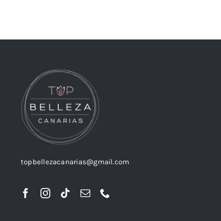
topbellezacanarias@gmail.com