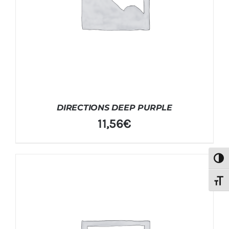
DIRECTIONS DEEP PURPLE
11,56
€
Alter
Alter