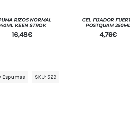
PUMA RIZOS NORMAL
GEL FIJADOR FUER
240ML KEEN STROK
POSTQUAM 250M
16,48
€
4,76
€
 y Espumas
SKU:
529