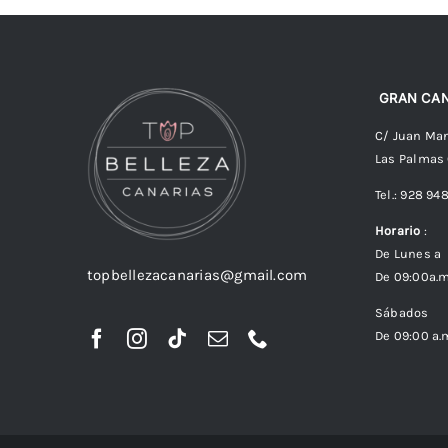
GRAN CAN
C/ Juan Man
Las Palmas
Tel.: 928 94
Horario
:
De Lunes a 
topbellezacanarias@gmail.com
De 09:00a.m
Sábados
De 09:00 a.