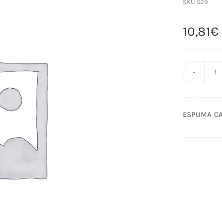
SKU
529
10,81
€
E
C
S
ESPUMA C
3
c