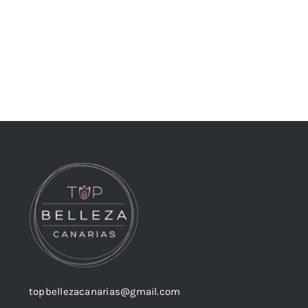
topbellezacanarias@gmail.com