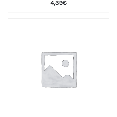
4,39
€