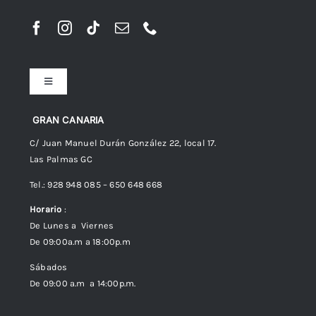
Toggle
Navigation
Preguntas frecuentes
GRAN CANARIA
C/ Juan Manuel Durán González 22, local 17.
Las Palmas GC
Envíos
Tel.: 928 948 085 – 650 648 668
Horario
:
Política de Privacidad
De Lunes a Viernes
De 09:00a.m a 18:00p.m
Política de cookies (UE)
Sábados
De 09:00 a.m a 14:00p.m.