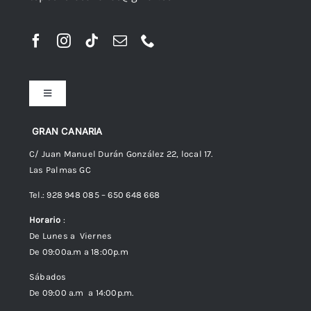
Toggle
Navigation
Preguntas frecuentes
GRAN CANARIA
C/ Juan Manuel Durán González 22, local 17.
Las Palmas GC
Envíos
Tel.: 928 948 085 – 650 648 668
Horario
:
Política de Privacidad
De Lunes a Viernes
De 09:00a.m a 18:00p.m
Política de cookies (UE)
Sábados
De 09:00 a.m a 14:00p.m.