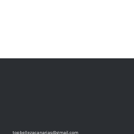
topbellezacanarias@gmail.com